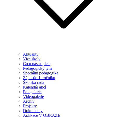
Aktuality
Vize školy
Co u nás najdete
Pedagogický tým
Speciální pedagogika
Zápis do 1. ročníku
Školská rada
Kalendář akcí
Fotogalerie
Videogalerie
Archiv
Projekty
Dokumenty
Aplikace V OBRAZE