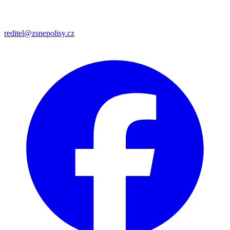
reditel@zsnepolisy.cz