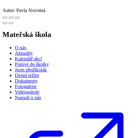
Autor:
Pavla Novotná
Mateřská škola
O nás
Aktuality
Kalendář akcí
Poprvé do školky
Jsem předškolák
Denní režim
Dokumenty
Fotogalerie
Videogalerie
Napsali o nás