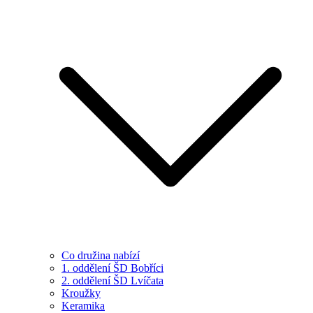
Co družina nabízí
1. oddělení ŠD Bobříci
2. oddělení ŠD Lvíčata
Kroužky
Keramika