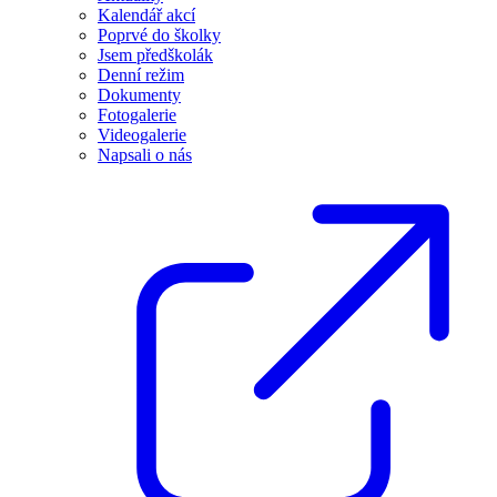
Kalendář akcí
Poprvé do školky
Jsem předškolák
Denní režim
Dokumenty
Fotogalerie
Videogalerie
Napsali o nás