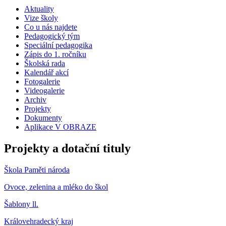
Aktuality
Vize školy
Co u nás najdete
Pedagogický tým
Speciální pedagogika
Zápis do 1. ročníku
Školská rada
Kalendář akcí
Fotogalerie
Videogalerie
Archiv
Projekty
Dokumenty
Aplikace V OBRAZE
Projekty a dotační tituly
Škola Paměti národa
Ovoce, zelenina a mléko do škol
Šablony ll.
Královehradecký kraj