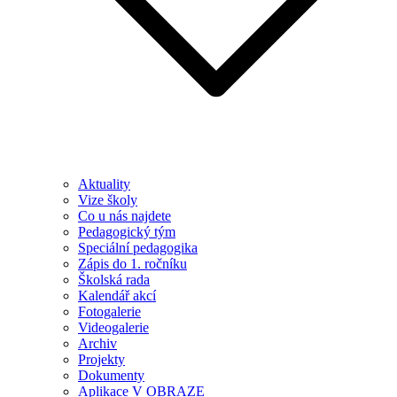
Aktuality
Vize školy
Co u nás najdete
Pedagogický tým
Speciální pedagogika
Zápis do 1. ročníku
Školská rada
Kalendář akcí
Fotogalerie
Videogalerie
Archiv
Projekty
Dokumenty
Aplikace V OBRAZE