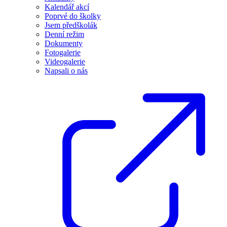
Kalendář akcí
Poprvé do školky
Jsem předškolák
Denní režim
Dokumenty
Fotogalerie
Videogalerie
Napsali o nás