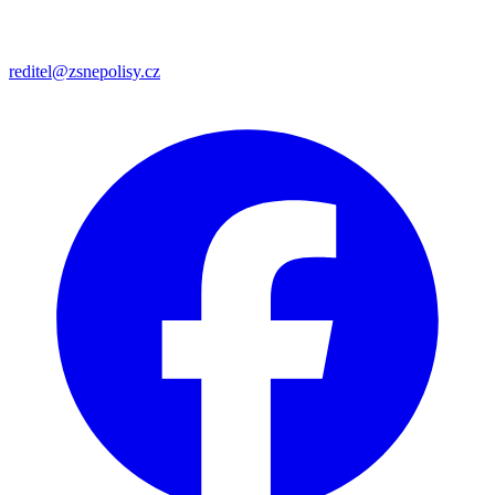
reditel@zsnepolisy.cz