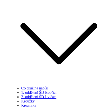
Co družina nabízí
1. oddělení ŠD Bobříci
2. oddělení ŠD Lvíčata
Kroužky
Keramika