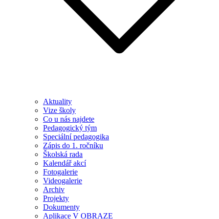
Aktuality
Vize školy
Co u nás najdete
Pedagogický tým
Speciální pedagogika
Zápis do 1. ročníku
Školská rada
Kalendář akcí
Fotogalerie
Videogalerie
Archiv
Projekty
Dokumenty
Aplikace V OBRAZE