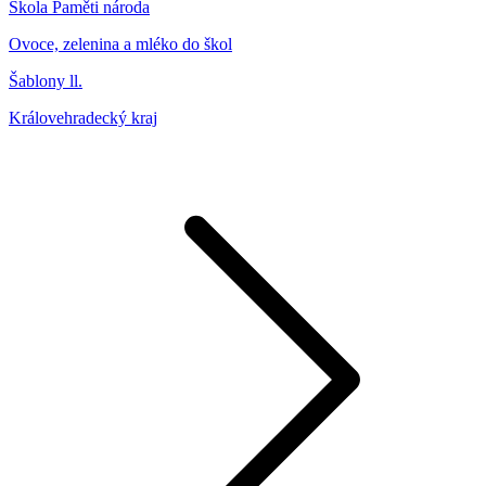
Škola Paměti národa
Ovoce, zelenina a mléko do škol
Šablony ll.
Královehradecký kraj