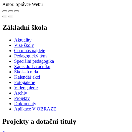
Autor:
Správce Webu
Základní škola
Aktuality
Vize školy
Co u nás najdete
Pedagogický tým
Speciální pedagogika
Zápis do 1. ročníku
Školská rada
Kalendář akcí
Fotogalerie
Videogalerie
Archiv
Projekty
Dokumenty
Aplikace V OBRAZE
Projekty a dotační tituly