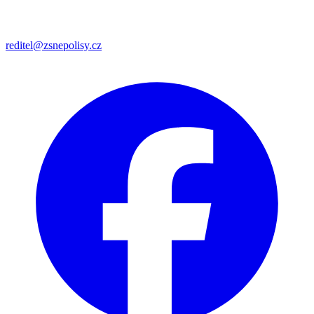
reditel@zsnepolisy.cz