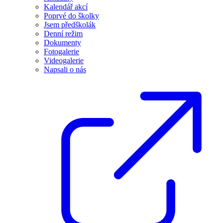
Kalendář akcí
Poprvé do školky
Jsem předškolák
Denní režim
Dokumenty
Fotogalerie
Videogalerie
Napsali o nás