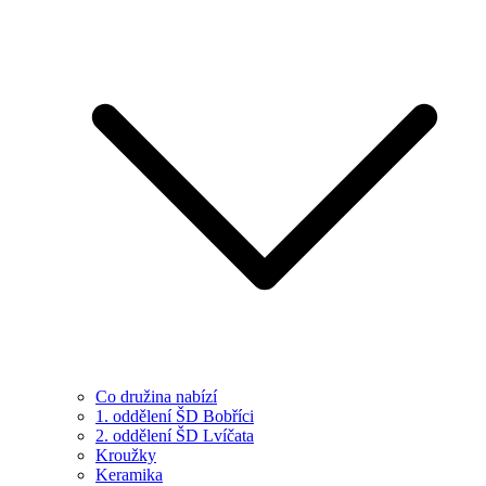
Co družina nabízí
1. oddělení ŠD Bobříci
2. oddělení ŠD Lvíčata
Kroužky
Keramika