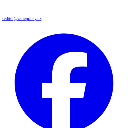
reditel@zsnepolisy.cz