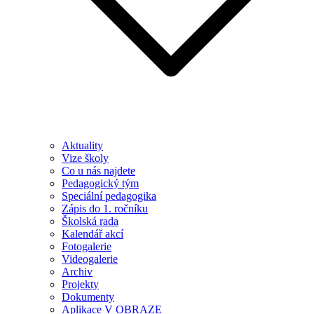
Aktuality
Vize školy
Co u nás najdete
Pedagogický tým
Speciální pedagogika
Zápis do 1. ročníku
Školská rada
Kalendář akcí
Fotogalerie
Videogalerie
Archiv
Projekty
Dokumenty
Aplikace V OBRAZE