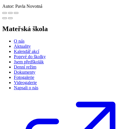
Autor:
Pavla Novotná
Mateřská škola
O nás
Aktuality
Kalendář akcí
Poprvé do školky
Jsem předškolák
Denní režim
Dokumenty
Fotogalerie
Videogalerie
Napsali o nás