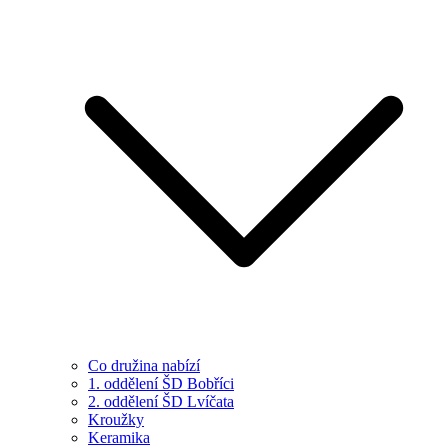
Co družina nabízí
1. oddělení ŠD Bobříci
2. oddělení ŠD Lvíčata
Kroužky
Keramika