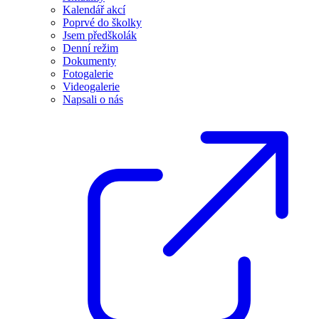
Kalendář akcí
Poprvé do školky
Jsem předškolák
Denní režim
Dokumenty
Fotogalerie
Videogalerie
Napsali o nás