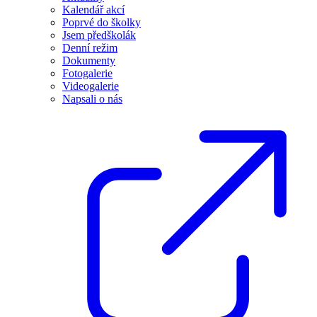
Kalendář akcí
Poprvé do školky
Jsem předškolák
Denní režim
Dokumenty
Fotogalerie
Videogalerie
Napsali o nás