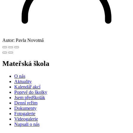
Autor:
Pavla Novotná
Mateřská škola
O nás
Aktuality
Kalendář akcí
Poprvé do školky
Jsem předškolák
Denní režim
Dokumenty
Fotogalerie
Videogalerie
Napsali o nás