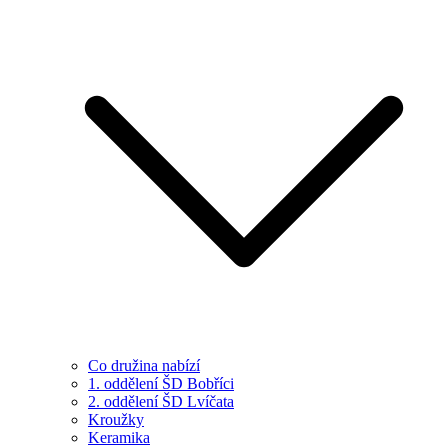
Co družina nabízí
1. oddělení ŠD Bobříci
2. oddělení ŠD Lvíčata
Kroužky
Keramika