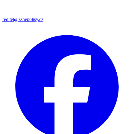
reditel@zsnepolisy.cz