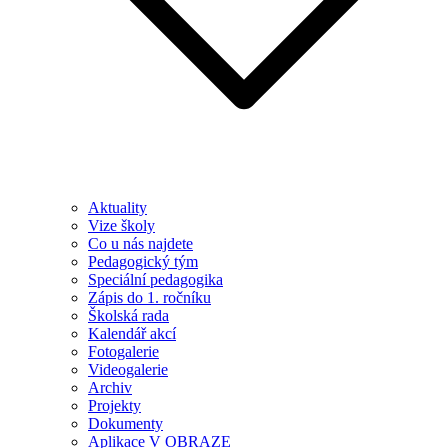
Aktuality
Vize školy
Co u nás najdete
Pedagogický tým
Speciální pedagogika
Zápis do 1. ročníku
Školská rada
Kalendář akcí
Fotogalerie
Videogalerie
Archiv
Projekty
Dokumenty
Aplikace V OBRAZE